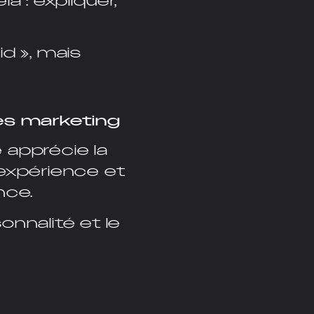
 : expliquer,
id », mais
es marketing
 apprécie la
expérience et
nce.
onnalité et le