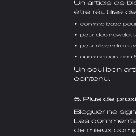
Un article de b
être réutilisé d
comme base pour d
pour des newslett
pour répondre aux
comme contenu S
Un seul bon ar
contenu.
5. Plus de prox
Bloguer ne sign
Les commentair
de mieux compr