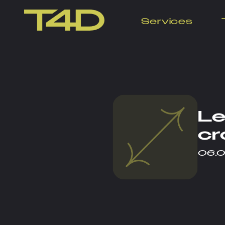
Services
Le
cr
06.0