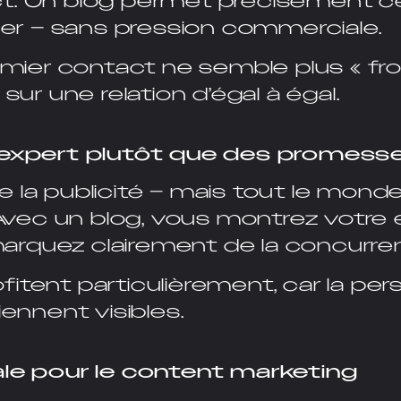
. Un blog permet précisément cela
ider – sans pression commerciale.
remier contact ne semble plus « fro
 sur une relation d’égal à égal.
d’expert plutôt que des promess
 la publicité – mais tout le monde
ec un blog, vous montrez votre 
rquez clairement de la concurre
itent particulièrement, car la pers
iennent visibles.
ale pour le content marketing