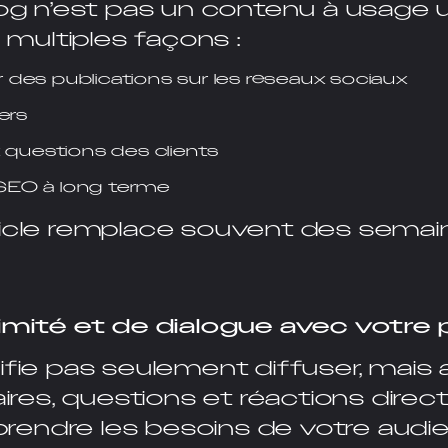
log n’est pas un contenu à usage un
e multiples façons :
es publications sur les réseaux sociaux
ers
 questions des clients
EO à long terme
ticle remplace souvent des semai
imité et de dialogue avec votre p
ifie pas seulement diffuser, mais a
es, questions et réactions dire
endre les besoins de votre audi