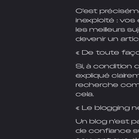
C’est préciséme
inexploité : vo
les meilleurs s
devenir un artic
« De toute faço
Si, à condition
expliqué claire
recherche com
cela.
« Le blogging 
Un blog n’est p
de confiance su