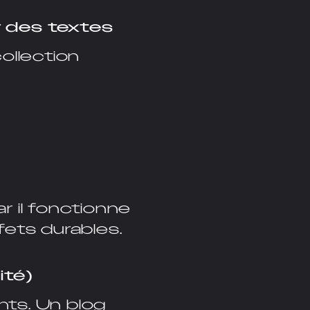
r des textes
ollection
ar il fonctionne
fets durables.
ité)
nts. Un blog