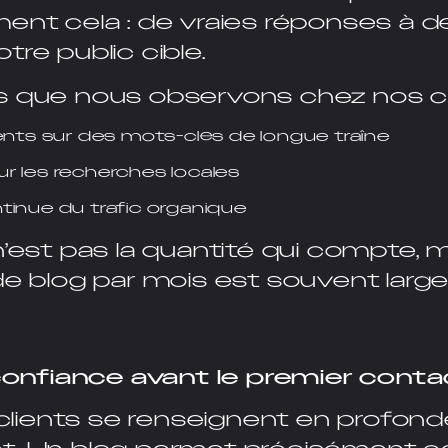
ent cela : de vraies réponses à d
tre public cible.
s que nous observons chez nos cli
ents sur des mots-clés de longue traîne
our les recherches locales
inue du trafic organique
’est pas la quantité qui compte, ma
 de blog par mois est souvent lar
 confiance avant le premier conta
s clients se renseignent en profon