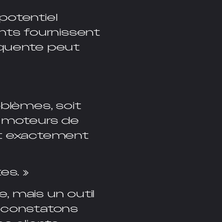
potentiel
ents fournissent
équente peut
oblèmes, soit
es moteurs de
nt exactement
es. »
, mais un outil
s constatons