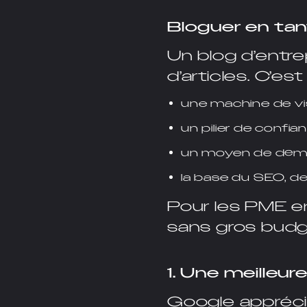
Bloguer en tan
Un blog d’entre
d’articles. C’est 
une machine de vis
un pilier de confia
un moyen de démo
la base du SEO, d
Pour les PME en 
sans gros budge
1. Une meilleure
Google appréci