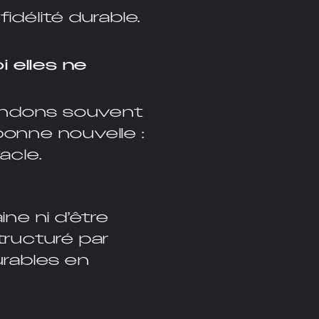
fidélité durable.
 elles ne
endons souvent
onne nouvelle :
acle.
ne ni d’être
structuré par
urables en