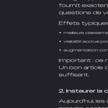
fournit exactem
questions de vo
Effets typique
meilleurs classem
visibilité accrue p
augmentation cont
Important : ce n
Un bon article
suffisant.
2. Instaurer la
Aujourd’hui, le