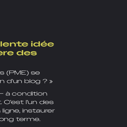
llente idée
ère des
s (PME) se
 d’un blog ? »
 – à condition
 C’est l’un des
 ligne, instaurer
 long terme.