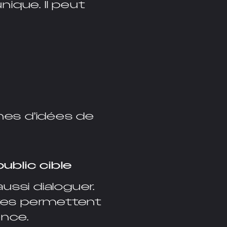
ique. Il peut
nes d’idées de
ublic cible
ussi dialoguer.
ctes permettent
ence.