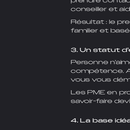
prendre contact
conseiller et a
Résultat : le p
familier et basé
3. Un statut 
Personne n’aime
compétence. Av
vous vous déma
Les PME en prof
savoir-faire dev
4. La base idé