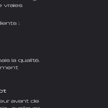
e vraies
ents :
is la qualité.
gement
ct
deur avant de