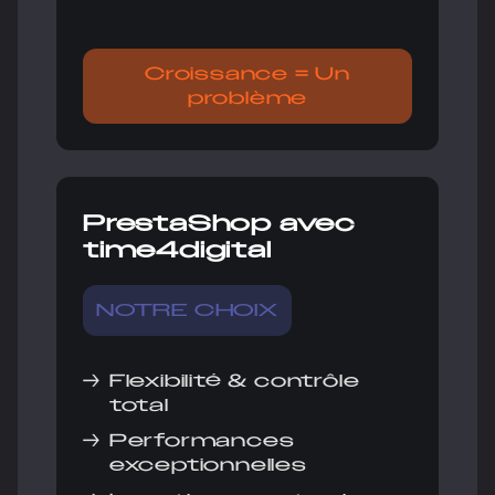
Croissance = Un
problème
PrestaShop avec
time4digital
NOTRE CHOIX
→
Flexibilité & contrôle
total
→
Performances
exceptionnelles