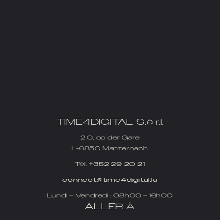
TIME4DIGITAL S.à r.l.
2 C, op der Gare
L-6850 Manternach
Tél.
+352 29 20 21
connect@time4digital.lu
Lundi – Vendredi : 08h00 – 16h00
ALLER À