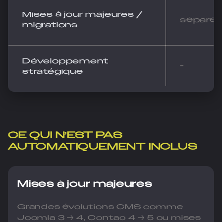
Mises à jour majeures /
séparé
migrations
Développement
-
stratégique
CE QUI N’EST PAS
AUTOMATIQUEMENT INCLUS
Mises à jour majeures
Grandes évolutions CMS comme
Joomla 3 → 4, Contao 4 → 5 ou mises