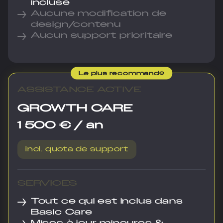
incluse
→
Aucune modification de
design/contenu
→
Aucun support prioritaire
Le plus recommandé
ASSISTANCE ACTIVE
GROWTH CARE
1 500 € / an
incl. quota de support
SERVICES
→
Tout ce qui est inclus dans
Basic Care