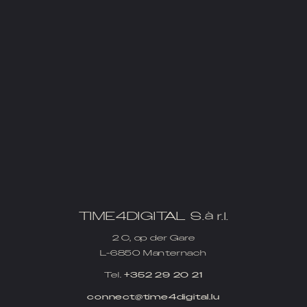
TIME4DIGITAL S.à r.l.
2 C, op der Gare
L-6850 Manternach
Tel.
+352 29 20 21
connect@time4digital.lu