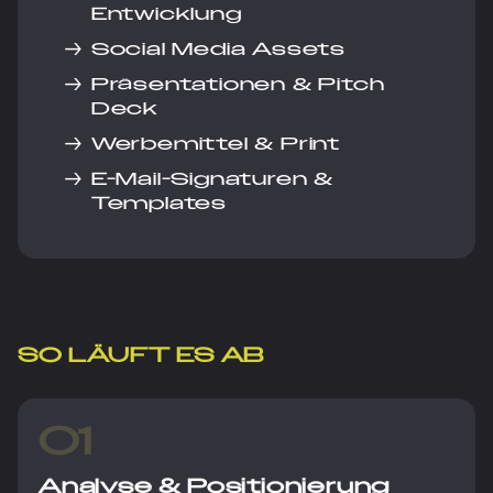
Entwicklung
→
Social Media Assets
→
Präsentationen & Pitch
Deck
→
Werbemittel & Print
→
E-Mail-Signaturen &
Templates
SO LÄUFT ES AB
01
Analyse & Positionierung